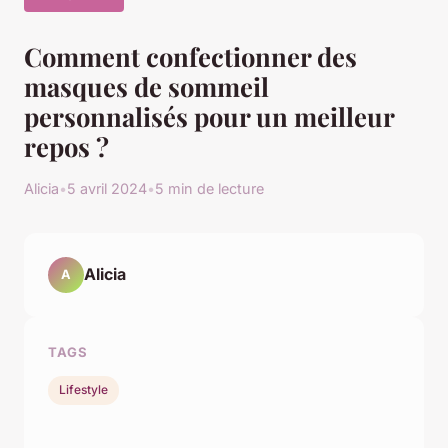
Comment confectionner des
masques de sommeil
personnalisés pour un meilleur
repos ?
Alicia
•
5 avril 2024
•
5 min de lecture
Alicia
A
TAGS
Lifestyle