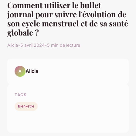
Comment utiliser le bullet
journal pour suivre l'évolution de
son cycle menstruel et de sa santé
globale ?
Alicia
•
5 avril 2024
•
5 min de lecture
Alicia
A
TAGS
Bien-etre